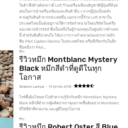
ในตัว ซึ่งห้างดังกล่าวมี Loft ร้านเครื่องเขียนสัญชาติญี่ปุ่นที่มีจุด
เด่นในการนำเครื่องเขียนและสินค้าอื่น ๆ จากญี่ปุ่นเป็นหลัก
ควบคู่กับสินค้าจากประเทศอื่น นอกจากนี้ร้าน Loft สาขาใน
ประเทศไทยนั้นยังอยู่ภายใต้การจัดจำหน่ายโดยบริษัทในเครือ
ของ สยามพิวรรธน์ ซึ่งเป็นหนึ่งในผู้ร่วมลงทุนในศูนย์การค้าแห่ง
นี้ สำหรับสิ่งที่น่าสนใจ ได้แก่ การวางจำหน่ายของปากกาหมึก
ซึม Pilot Capless Decimo ในประเทศไทย หรือที่เรียกกันในอีก
ชื่อหนึ่งว่า Pilot...
รีวิว
รีวิวหมึก Montblanc Mystery
Black หมึกสีดำที่ดูดีในทุก
โอกาส
Sirakorn Lamyai
-
19 ตุลาคม 2018
ไรท์ติ้งอินไทยพาไปทำความรู้จักกับหมึก Montblanc Mystery
Black หมึกสีดำจากผู้ผลิตปากกาคุณภาพชื่อดังอย่าง Montblanc
ที่ให้สีดำที่สวยงาม และดูดีในทุกโอกาส
รีวิว
รีวิวหมึก Robert Oster สี Blue