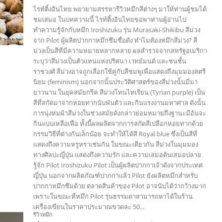
ไรท์ติ้งอินไทย พยายามสรรหารีวิวหมึกสีต่างๆ มาให้ท่านผู้ชมได้
ชมเสมอ ในบทความนี้ ไรท์ติ้งอินไทยขอพาท่านผู้อ่านไป
ทำความรู้จักกับหมึก Iroshizuku รุ่น Murasaki-Shikibu สีม่วง
จาก Pilot ผู้ผลิตปากกาหมึกซึมชื่อดัง ทำไมต้องหมึกสีม่วง? สี
ม่วงเป็นสีที่มีความหมายหลากหลาย ผลสำรวจจากสหรัฐอเมริกา
ระบุว่าสีม่วงเป็นตัวแทนแห่งปริศนา เวทย์มนต์ และชนชั้น
ราชวงศ์ สีม่วงอาจถูกเลือกใช้คู่กับสีชมพูเพื่อแสดงถึงมุมมองสตรี
นิยม (feminism) นอกจากนั้นประวัติศาสตร์ของสีม่วงนั้นมีมา
ยาวนาน ในยุคสมัยกรีค สีม่วงโทนไทเรียน (Tyrian purple) เป็น
สีที่สกัดมาจากหอยทากนับพันตัว และกินแรงงานมหาศาล ดังนั้น
การนุ่งห่มผ้าสีม่วงในช่วงสมัยดังกล่าวย่อมหมายถึงฐานะมีอันจะ
กินแบบเหลือเฟือ ทั้งนี้ผลผลิตจากการสกัดสีเปลือกหอยทากด้วย
กรรมวิธีที่ต่างกันเล็กน้อย จะทำให้ได้สี Royal blue ซึ่งเป็นสีที่
แสดงถึงความหรูหราเช่นกัน ในขณะเดียวกัน สีม่วงในมุมมอง
ทางศิลปะญี่ปุ่น แสดงถึงความรัก และความเสมอต้นเสมอปลาย
รู้จัก Pilot Iroshizuku Pilot เป็นผู้ผลิตปากกาเจ้าดังจากประเทศ
ญี่ปุ่น นอกจากผลิตภัณฑ์ปากกาแล้ว Pilot ยังผลิตหมึกสำหรับ
ปากกาหมึกซึมด้วย ตลาดสินค้าของ Pilot อาจนับได้ว่ากว้างมาก
เพราะในขณะที่หมึก Pilot รุ่นธรรมดาสามารถหาได้ในร้าน
เครื่องเขียนในราคาประมาณขวดละ 50...
รีวิวหมึก