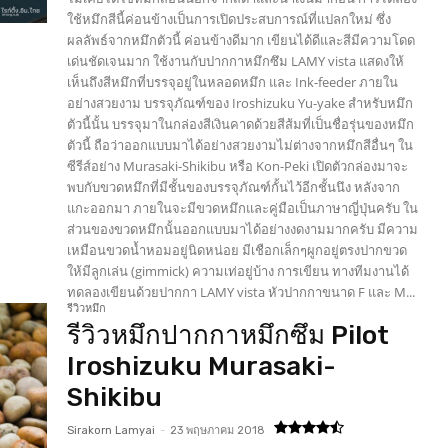
ใช้หมึกสีนี้ค่อนข้างเป็นการเปิดประสบการณ์ที่แปลกใหม่ ซึ่ง
ผลลัพธ์จากหมึกตัวนี้ ค่อนข้างดีมาก เขียนได้ดีและสีมีความโดด
เด่นชัดเจนมาก ใช้งานกับปากกาหมึกซึม LAMY vista แสดงให้
เห็นถึงสีหมึกที่บรรจุอยู่ในหลอดหมึก และ Ink-feeder ภายใน
อย่างสวยงาม บรรจุภัณฑ์ของ Iroshizuku Yu-yake สำหรับหมึก
ตัวนี้นั้น บรรจุมาในกล่องสีเงินคาดด้วยสีส้มที่เป็นชื่อรุ่นของหมึก
ตัวนี้ ถือว่าออกแบบมาได้อย่างสวยงามไม่ต่างจากหมึกสีอื่นๆ ใน
ซีรีส์อย่าง Murasaki-Shikibu หรือ Kon-Peki เปิดตัวกล่องมาจะ
พบกับขวดหมึกที่มีชั้นของบรรจุภัณฑ์กั้นไว้อีกชั้นนึง หลังจาก
แกะออกมา ภายในจะมีขวดหมึกและคู่มือเป็นภาษาญี่ปุ่นครับ ใน
ส่วนของขวดหมึกนั้นออกแบบมาได้อย่างงดงามมากครับ มีความ
เหมือนขวดน้ำหอมอยู่นิดหน่อย มีเชือกเล็กๆผูกอยู่ตรงปากขวด
ให้มีลูกเล่น (gimmick) ความเท่อยู่บ้าง การเขียน ทางทีมงานได้
ทดลองเขียนด้วยปากกา LAMY vista หัวปากกาขนาด F และ M...
รีวิวหมึก
รีวิวหมึกปากกาหมึกซึม Pilot
Iroshizuku Murasaki-
Shikibu
Sirakorn Lamyai
-
23 พฤษภาคม 2018