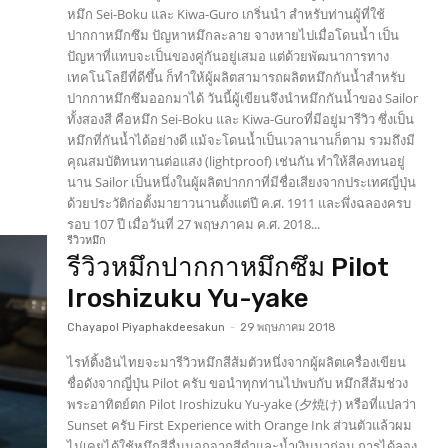
หมึก Sei-Boku และ Kiwa-Guro เกริ่นนำ สำหรับท่านผู้ที่ใช้
ปากกาหมึกซึม ปัญหาหมึกละลาย จางหายไปเมื่อโดนน้ำ เป็น
ปัญหาที่แทบจะเป็นของคู่กันอยู่เสมอ แต่ด้วยพัฒนาการทาง
เทคโนโลยีที่ดีขึ้น ก็ทำให้ผู้ผลิตสามารถผลิตหมึกกันน้ำสำหรับ
ปากกาหมึกซึมออกมาได้ วันนี้ผู้เขียนจึงนำหมึกกันน้ำของ Sailor
ทั้งสองสี คือหมึก Sei-Boku และ Kiwa-Guroที่มีอยู่มารีวิว ซึ่งเป็น
หมึกที่กันน้ำได้อย่างดี แม้จะโดนน้ำเป็นเวลานานก็ตาม รวมถึงมี
คุณสมบัติทนทานต่อแสง (lightproof) เช่นกัน ทำให้สีคงทนอยู่
นาน Sailor เป็นหนึ่งในผู้ผลิตปากกาที่มีชื่อเสียงจากประเทศญี่ปุ่น
ด้วยประวัติก่อตั้งมายาวนานตั้งแต่ปี ค.ศ. 1911 และพึ่งฉลองครบ
รอบ 107 ปี เมื่อวันที่ 27 พฤษภาคม ค.ศ. 2018...
รีวิวหมึก
รีวิวหมึกปากกาหมึกซึม Pilot
Iroshizuku Yu-yake
Chayapol Piyaphakdeesakun
-
29 พฤษภาคม 2018
ไรท์ติ้งอินไทยจะมารีวิวหมึกสีส้มตัวหนึ่งจากผู้ผลิตเครื่องเขียน
ชื่อดังจากญี่ปุ่น Pilot ครับ ขอนำทุกท่านไปพบกับ หมึกสีส้มช่วง
พระอาทิตย์ตก Pilot Iroshizuku Yu-yake (夕焼け) หรือที่แปลว่า
Sunset ครับ First Experience with Orange Ink ส่วนตัวแล้วผม
ไม่เคยได้ใช้หมึกสีอื่นนอกจากสีดำและน้ำเงินมาก่อน การได้ลอง