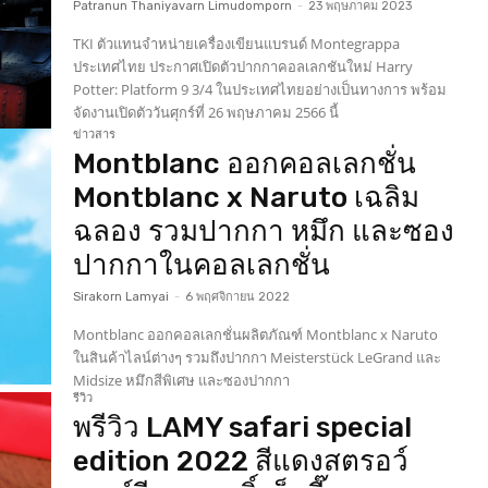
Patranun Thaniyavarn Limudomporn
-
23 พฤษภาคม 2023
TKI ตัวแทนจำหน่ายเครื่องเขียนแบรนด์ Montegrappa
ประเทศไทย ประกาศเปิดตัวปากกาคอลเลกชันใหม่ Harry
Potter: Platform 9 3/4 ในประเทศไทยอย่างเป็นทางการ พร้อม
จัดงานเปิดตัววันศุกร์ที่ 26 พฤษภาคม 2566 นี้
ข่าวสาร
Montblanc ออกคอลเลกชั่น
Montblanc x Naruto เฉลิม
ฉลอง รวมปากกา หมึก และซอง
ปากกาในคอลเลกชั่น
Sirakorn Lamyai
-
6 พฤศจิกายน 2022
Montblanc ออกคอลเลกชั่นผลิตภัณฑ์ Montblanc x Naruto
ในสินค้าไลน์ต่างๆ รวมถึงปากกา Meisterstück LeGrand และ
Midsize หมึกสีพิเศษ และซองปากกา
รีวิว
พรีวิว LAMY safari special
edition 2022 สีแดงสตรอว์