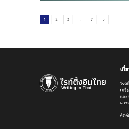
...
1
2
3
7
เกี่
ไรท์
เครื
และก
ความร
ติดต่