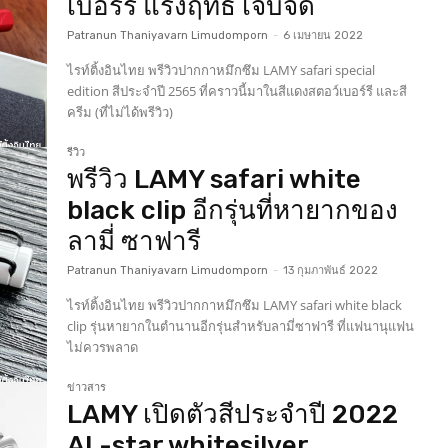
เบอร์รี แรงฤทธิ์ เจ็บจี๊ด
Patranun Thaniyavarn Limudomporn
-
6 เมษายน 2022
ไรท์ติ้งอินไทย พรีวิวปากกาหมึกซึม LAMY safari special
edition สีประจำปี 2565 ที่คราวนี้มาในสีแดงสตอว์เบอร์รี และสี
ครีม (ที่ไม่ได้พรีวิว)
รีวิว
พรีวิว LAMY safari white
black clip อีกรุ่นที่หายากของ
ลามี่ ซาฟารี
Patranun Thaniyavarn Limudomporn
-
13 กุมภาพันธ์ 2022
ไรท์ติ้งอินไทย พรีวิวปากกาหมึกซึม LAMY safari white black
clip รุ่นหายากในตำนานอีกรุ่นสำหรับลามี่ซาฟารี ที่แฟนานุแฟน
ไม่ควรพลาด
ข่าวสาร
LAMY เปิดตัวสีประจำปี 2022
AL-star whitesilver