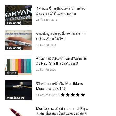
4 ร้านเครื่องเขียนแห่ง “สามย่าน
มิตรทาวน์” ที่ไม่ควรพลาด
21 กันยายน 2019
สาระ-ความรู้
รวมข้อมูล สถานที่ส่งซ่อม ปากกา
เครื่องเขียน ในไทย
13 มีนาคม 2018
สาระ-ความรู้
ชีวิตต้องมีสีสัน! Caran d’Ache จับ
มือ Paul Smith เปิดตัวรุ่น 3
29 มีนาคม 2020
ข่าวสาร
รีวิวปากกาหมึกซึม Montblanc
Meisterstück 149
11 พฤษภาคม 2018
รีวิวเครื่องเขียน
Montblanc เปิดตัวปากกา JFK รุ่น
พิเศษเพิ่มเติม เป็นสีแดงเบอร์กันดี