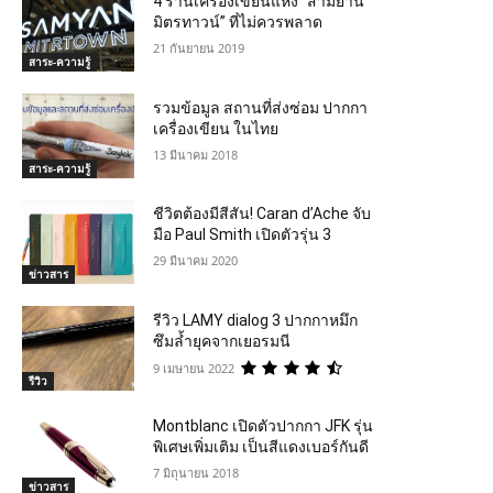
4 ร้านเครื่องเขียนแห่ง “สามย่าน
มิตรทาวน์” ที่ไม่ควรพลาด
21 กันยายน 2019
สาระ-ความรู้
รวมข้อมูล สถานที่ส่งซ่อม ปากกา
เครื่องเขียน ในไทย
13 มีนาคม 2018
สาระ-ความรู้
ชีวิตต้องมีสีสัน! Caran d’Ache จับ
มือ Paul Smith เปิดตัวรุ่น 3
29 มีนาคม 2020
ข่าวสาร
รีวิว LAMY dialog 3 ปากกาหมึก
ซึมล้ำยุคจากเยอรมนี
9 เมษายน 2022
รีวิว
Montblanc เปิดตัวปากกา JFK รุ่น
พิเศษเพิ่มเติม เป็นสีแดงเบอร์กันดี
7 มิถุนายน 2018
ข่าวสาร