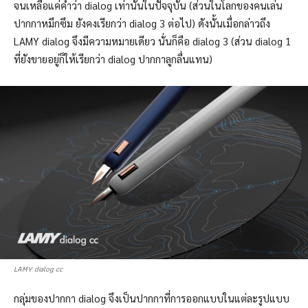
dialog 1 – ปากกาลูกลื่น ออกแบบโดย Richard Sapper มีลักษณะ
ทรงแบบสามเหลี่ยม ออกครั้งแรกเมื่อปี 2003 ปัจจุบันยังคงมีการผลิต
และวางจำหน่าย
dialog 2 – ปากกาโรลเลอร์บอล ออกแบบโดย Knud Holscher มี
ลักษณะเป็นปากกาทรงกลมแบบหมุน ออกครั้งแรกเมื่อปี 2006 ปัจจุบัน
เว็บไซต์บริษัทนำออกไปแล้ว
dialog 3 – ปากกาหมึกซึม ออกแบบโดย Franco Clivio มีลักษณะทรง
กลมมนคล้ายซิการ์ หมุนเปิดปิด ปัจจุบันยังจำหน่ายอยู่ในปัจจุบัน (ที่จะ
รีวิว)
dialog cc
– ปากกาหมึกซึม เป็นรุ่นปรับปรุงจาก dialog 3 เพิ่งเริ่มวาง
จำหน่ายได้ไม่นานนัก (เมื่อเทียบกับรุ่นก่อนหน้าด้านบน) โดยมีขนาดที่เล็ก
ลงกว่าเดิม ประกาศครั้งแรกเมื่อปี 2020 และออกจำหน่ายจริงปี 2021
(เป็นการประกาศทำตลาดก่อนล่วงหน้าที่นานมาก)
ในปัจจุบัน บริษัทเริ่มเลิกการทำตลาด dialog 1 และ 2 ออกไป และคง
เหลือแค่ dialog 3 เท่านั้น ซึ่งสิ่งที่ปรากฎต่อมาคือการตัดเลข 3 ออก