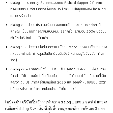
LAMY dialog 3 piano black
สำหรับคนที่คุ้นเคยกับรุ่นของปากกา LAMY นั้น จะคุ้นเคยกับการที่
ปากกาแต่ละรุ่น ใช้ชื่อเดียว แล้วก็มีรูปแบบการเขียนที่แตกต่างกัน
(เช่น safari รุ่นเดียว แต่มีหลายรูปแบบการเขียน) แต่กับ dialog แล้ว
นั้นไม่ใช่ เพราะ dialog นั้นจะเป็นคำเรียกรวมๆ ของปากกาที่การ
ออกแบบนั้นแตกต่างกัน และต่างรูปแบบการเขียนด้วย แบ่งออกเป็น
4 รุ่นย่อย ดังนี้