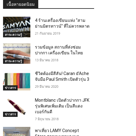
เนื้อหายอดนิยม
4 ร้านเครื่องเขียนแห่ง “สาม
ย่านมิตรทาวน์” ที่ไม่ควรพลาด
21 กันยายน 2019
สาระ-ความรู้
รวมข้อมูล สถานที่ส่งซ่อม
ปากกา เครื่องเขียน ในไทย
13 มีนาคม 2018
สาระ-ความรู้
ชีวิตต้องมีสีสัน! Caran d’Ache
จับมือ Paul Smith เปิดตัวรุ่น 3
29 มีนาคม 2020
ข่าวสาร
Montblanc เปิดตัวปากกา JFK
รุ่นพิเศษเพิ่มเติม เป็นสีแดง
เบอร์กันดี
ข่าวสาร
7 มิถุนายน 2018
พาเที่ยว LAMY Concept