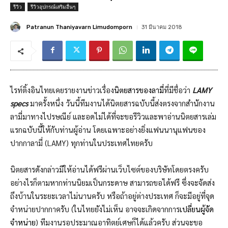
รีวิว
รีวิวอุปกรณ์เสริมอื่นๆ
31 มีนาคม 2018
Patranun Thaniyavarn Limudomporn
ไรท์ติ้งอินไทยเคยรายงานข่าวเรื่อง
นิตยสารของลามี่
ที่มีชื่อว่า
LAMY
specs
มาครั้งหนึ่ง วันนี้ทีมงานได้นิตยสารฉบับนี้ส่งตรงจากสำนักงาน
ลามี่มาทางไปรษณีย์ และอดไม่ได้ที่จะขอรีวิวและพาอ่านนิตยสารเล่ม
แรกฉบับนี้ให้กับท่านผู้อ่าน โดยเฉพาะอย่างยิ่งแฟนนานุแฟนของ
ปากกาลามี่ (LAMY) ทุกท่านในประเทศไทยครับ
นิตยสารดังกล่าวมีให้อ่านได้ฟรีผ่านเว็บไซต์ของบริษัทโดยตรงครับ
อย่างไรก็ตามหากท่านนิยมเป็นกระดาษ สามารถขอได้ฟรี ซึ่งจะจัดส่ง
ถึงบ้านในระยะเวลาไม่นานครับ หรือถ้าอยู่ต่างประเทศ ก็จะมีอยู่ที่จุด
จำหน่ายปากกาครับ (ในไทยยังไม่เห็น อาจจะเกิดจากการ
เปลี่ยนผู้จัด
จำหน่าย
) ทีมงานรอประมาณอาทิตย์เศษก็ได้แล้วครับ ส่วนจะขอ