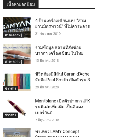
เนื้อหายอดนิยม
4 ร้านเครื่องเขียนแห่ง “สาม
ย่านมิตรทาวน์” ที่ไม่ควรพลาด
21 กันยายน 2019
สาระ-ความรู้
รวมข้อมูล สถานที่ส่งซ่อม
ปากกา เครื่องเขียน ในไทย
13 มีนาคม 2018
สาระ-ความรู้
ชีวิตต้องมีสีสัน! Caran d’Ache
จับมือ Paul Smith เปิดตัวรุ่น 3
29 มีนาคม 2020
ข่าวสาร
Montblanc เปิดตัวปากกา JFK
รุ่นพิเศษเพิ่มเติม เป็นสีแดง
เบอร์กันดี
ข่าวสาร
7 มิถุนายน 2018
พาเที่ยว LAMY Concept