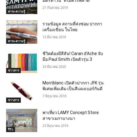
มิตรทาวน์” ที่ไม่ควรพลาด
21 กันยายน 2019
สาระ-ความรู้
รวมข้อมูล สถานที่ส่งซ่อม ปากกา
เครื่องเขียน ในไทย
13 มีนาคม 2018
สาระ-ความรู้
ชีวิตต้องมีสีสัน! Caran d’Ache จับ
มือ Paul Smith เปิดตัวรุ่น 3
29 มีนาคม 2020
ข่าวสาร
Montblanc เปิดตัวปากกา JFK รุ่น
พิเศษเพิ่มเติม เป็นสีแดงเบอร์กันดี
7 มิถุนายน 2018
ข่าวสาร
พาเที่ยว LAMY Concept Store
สาขาเมกาบางนา
23 มิถุนายน 2019
รีวิว