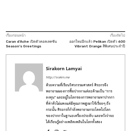
เรื่องก่อนหน้า
เรื่องถัดไป
Caran d’Ache เปิดตัวคอลเลคชัน
ออกใหม่อีกแล้ว Pelikan เปิดตัว 600
Season’s Greetings
Vibrant Orange สีพิเศษประจำปี
Sirakorn Lamyai
http://srakrn.me
ด้วยความที่เรียนวิศวกรรมศาสตร์ ศิระกรจึง
พยายามมองการซื้อปากกาแต่ละด้ามเป็น "การ
ลงทุน" และอยู่ในโลกของการพยายามหาปากกา
ที่ค่าตัวไม่แพงแต่มีคุณภาพสูงมาใช้เรื่อยๆ ถึง
กระนั้น ศิระกรก็กำลังพยายามกระโดดไปโลก
ของปากกาในฐานะเครื่องประดับ และหวังว่าจะ
ได้เรียนรู้อย่างเพลิดเพลินในโลกทั้งสอง