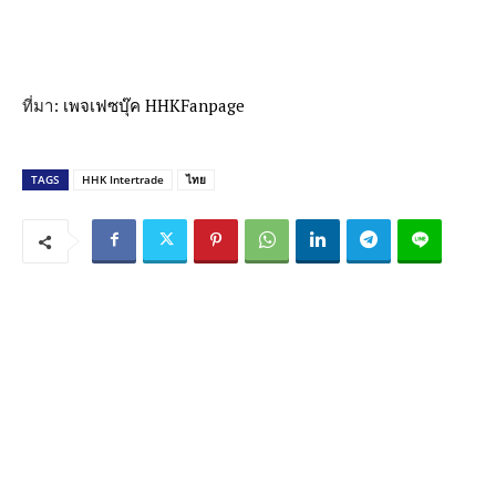
ที่มา:
เพจเฟซบุ๊ค HHKFanpage
TAGS
HHK Intertrade
ไทย