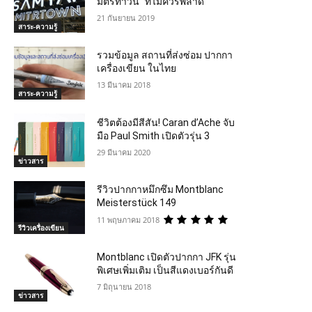
มิตรทาวน์” ที่ไม่ควรพลาด
21 กันยายน 2019
สาระ-ความรู้
รวมข้อมูล สถานที่ส่งซ่อม ปากกา
เครื่องเขียน ในไทย
13 มีนาคม 2018
สาระ-ความรู้
ชีวิตต้องมีสีสัน! Caran d’Ache จับ
มือ Paul Smith เปิดตัวรุ่น 3
29 มีนาคม 2020
ข่าวสาร
รีวิวปากกาหมึกซึม Montblanc
Meisterstück 149
11 พฤษภาคม 2018
รีวิวเครื่องเขียน
Montblanc เปิดตัวปากกา JFK รุ่น
พิเศษเพิ่มเติม เป็นสีแดงเบอร์กันดี
7 มิถุนายน 2018
ข่าวสาร