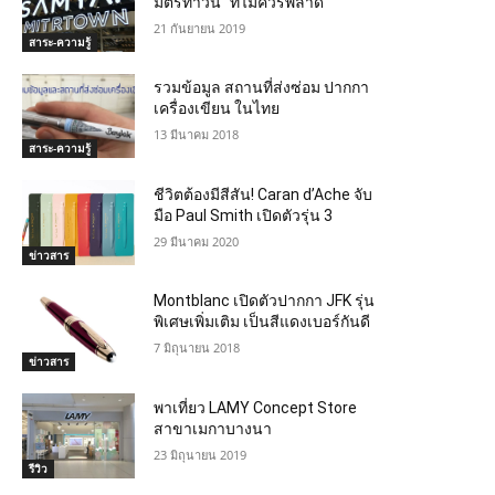
มิตรทาวน์” ที่ไม่ควรพลาด
21 กันยายน 2019
สาระ-ความรู้
รวมข้อมูล สถานที่ส่งซ่อม ปากกา
เครื่องเขียน ในไทย
13 มีนาคม 2018
สาระ-ความรู้
ชีวิตต้องมีสีสัน! Caran d’Ache จับ
มือ Paul Smith เปิดตัวรุ่น 3
29 มีนาคม 2020
ข่าวสาร
Montblanc เปิดตัวปากกา JFK รุ่น
พิเศษเพิ่มเติม เป็นสีแดงเบอร์กันดี
7 มิถุนายน 2018
ข่าวสาร
พาเที่ยว LAMY Concept Store
สาขาเมกาบางนา
23 มิถุนายน 2019
รีวิว