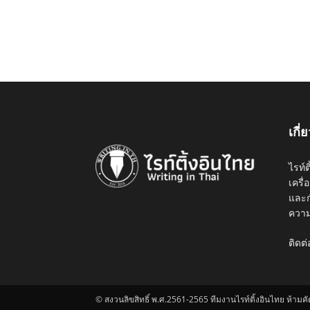
เกี่
ไรท์
เครื
และก
ความร
ติดต่
© สงวนลิขสิทธิ์ พ.ศ.2561-2565 ทีมงานไรท์ติ้งอินไทย ห้าม