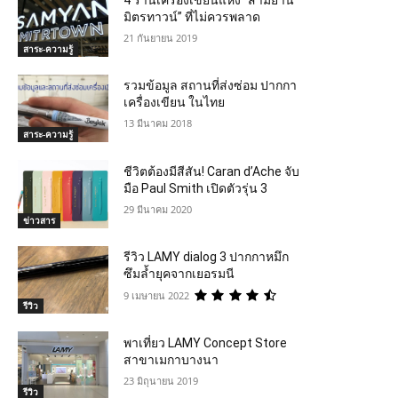
มิตรทาวน์” ที่ไม่ควรพลาด
21 กันยายน 2019
สาระ-ความรู้
รวมข้อมูล สถานที่ส่งซ่อม ปากกา
เครื่องเขียน ในไทย
13 มีนาคม 2018
สาระ-ความรู้
ชีวิตต้องมีสีสัน! Caran d’Ache จับ
มือ Paul Smith เปิดตัวรุ่น 3
29 มีนาคม 2020
ข่าวสาร
รีวิว LAMY dialog 3 ปากกาหมึก
ซึมล้ำยุคจากเยอรมนี
9 เมษายน 2022
รีวิว
พาเที่ยว LAMY Concept Store
สาขาเมกาบางนา
23 มิถุนายน 2019
รีวิว