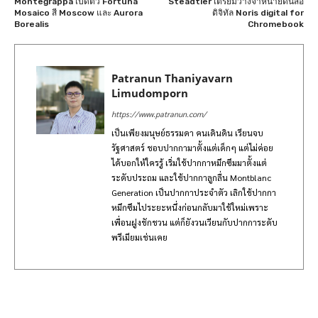
Montegrappa เปิดตัว Fortuna
Steadtler เตรียมวางจำหน่ายดินสอ
Mosaico สี Moscow และ Aurora
ดิจิทัล Noris digital for
Borealis
Chromebook
Patranun Thaniyavarn
Limudomporn
https://www.patranun.com/
เป็นเพียงมนุษย์ธรรมดา คนเดินดิน เรียนจบ
รัฐศาสตร์ ชอบปากกามาตั้งแต่เด็กๆ แต่ไม่ค่อย
ได้บอกให้ใครรู้ เริ่มใช้ปากกาหมึกซึมมาตั้งแต่
ระดับประถม และใช้ปากกาลูกลื่น Montblanc
Generation เป็นปากกาประจำตัว เลิกใช้ปากกา
หมึกซึมไประยะหนึ่งก่อนกลับมาใช้ใหม่เพราะ
เพื่อนฝูงชักชวน แต่ก็ยังวนเวียนกับปากการะดับ
พรีเมียมเช่นเคย