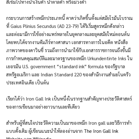
สีเข้มไปทางนํ้าเงินดำ นํ้าตาลดำ หรือม่วงดำ
กระบวนการสร้างหมึกประเภทนี้ คาดว่าเกิดขึ้นตั้งแต่สมัยโรมันโบราณ
ที่ Gaius Plinius Secundus (AD 23-79) ได้ริเริ่มสูตรหมึกดังกล่าว
และต่อมามีการใช้อย่างแพร่หลายในยุคกลางและยุคสมัยใหม่ตอนต้น
โดยพบได้จากงานคัมภีร์ทางศาสนา เอกสารทางการในอดีต หนังสือ
ภาพวาดของดาวินชี่ รวมถึงการนำมาใช้กับเอกสารราชการจนถึงขั้นมี
การกำหนดคุณสมบัติและมาตรฐานของหมึก Urkundentinte Inks ใน
เยอรมัน U.S. government “standard ink” formula ของรัฐบาล
สหรัฐอเมริกา และ Indian Standard 220 ของสำนักงานสำมะโนครัว
ประเทศอินเดีย เป็นต้น
เรียกได้ว่า Iron Gall Ink เป็นหนึ่งในรากฐานสำคัญทางประวัติศาสตร์
ของการเขียนมาอย่างยาวนานเลยทีเดียว
สำหรับผู้ที่สนใจประวัติความเป็นมาของหมึก Iron gall และวิธีการทำ
แบบดั้งเดิม ผู้เขียนแนะนำให้ลองอ่านจาก
The Iron Gall Ink
Website
และ
Wikipedia