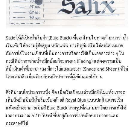
Salix ให้สีเป็นนํ้าเงินดำ (Blue Black) ที่ออกโทนไปทางดำมากกว่านํ้า
เงินเข้ม ให้ความรู้สึกสุขุม หนักแน่น บางทีดูอึมครึม ไม่สดใส เหมาะ
กับการใช้ในงานเขียนที่เป็นทางการหรือการใช้เซ็นเอกสารต่าง ๆ ใน
กรณีที่ปากกาจ่ายนํ้าหมึกน้อยก็จะจางลง (Fading) แต่คงความเป็น
สีนํ้าเงินดำที่เบาบางลง มีการไล่แสงและเงา (Shade and Sheen) ที่ไม่
โดดเด่นนัก เมื่อเทียบกับหมึกปากกาที่ผู้เขียนเคยใช้งาน
สิ่งที่น่าสนใจประการหนึ่ง คือ เมื่อเริ่มเขียนแล้วหมึกยังไม่แห้ง เราจะ
เห็นสีหมึกเป็นสีนํ้าเงินเข้มคล้ายสี Royal Blue แบบปกติ แต่พอเริ่ม
แห้งหมึกจะกลายเป็นสี Blue Black ตามรูปที่สแกนมา โดยการแห้งใช้
เวลาประมาณ 5-10 วินาที ขึ้นอยู่กับการจ่ายหมึกของปากกาและ
กระดาษที่ใช้