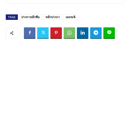
TAGS
ปากกาหมึกซึม
หมึกปากกา
เยอรมนี